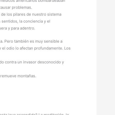
los médicos americanos bombardeaban
 causar problemas.
 de los pilares de nuestro sistema
sentidos, la conciencia y el
era y para adentro.
a. Pero también es muy sensible a
y el odio lo afectan profundamente. Los
ando contra un invasor desconocido y
e remueve montañas.
sta joya escondida? La meditación, la