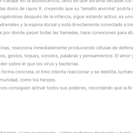
de trabajar en la adolescencia, tanto es que durante décadas 
tas dosis de rayos X, creyendo que su ‘tamaño anormal’ podría
ogiéndose después de la infancia, sigue estando activo; es uno
drenales y la espina dorsal y está directamente conectado a los 
s por donde pasan todas las llamadas, hace conexiones para afu
xinas, reacciona inmediatamente produciendo células de defens
res, gestos, toques, sonidos, palabras y pensamientos. El amor 
r sobre él que los virus y bacterias.
 forma concreta, el timo intenta reaccionar y se debilita, luch
nmunidad, como los herpes.
vos consiguen activar todos sus poderes, recordando que la f
el timo, surge la pregunta: ¿cómo podemos despertar y nutrir e