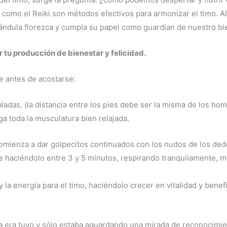
s como el Reiki son métodos efectivos para armonizar el timo. Al
lándula florezca y cumpla su papel como guardian de nuestro bie
 tu producción de bienestar y felicidad.
he antes de acostarse:
obladas, (la distancia entre los pies debe ser la misma de los h
ga toda la musculatura bien relajada.
comienza a dar golpecitos continuados con los nudos de los ded
ge haciéndolo entre 3 y 5 minutos, respirando tranquilamente, m
 y la energía para el timo, haciéndolo crecer en vitalidad y ben
ya era tuyo y sólo estaba aguardando una mirada de reconocimie