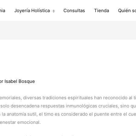
ia
Joyería Holística
Consultas
Tienda
Quién s
:
or
Isabel Bosque
moriales, diversas tradiciones espirituales han reconocido al 
o solo desencadena respuestas inmunológicas cruciales, sino q
 la anatomía sutil, el timo es considerado el puente entre el cu
ienestar emocional.