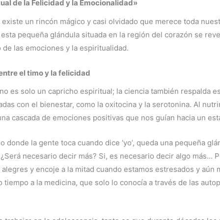
tual de la Felicidad y la Emocionalidad»
 existe un rincón mágico y casi olvidado que merece toda nuestr
ta pequeña glándula situada en la región del corazón se revel
 de las emociones y la espiritualidad.
ntre el timo y la felicidad
d no es solo un capricho espiritual; la ciencia también respalda 
das con el bienestar, como la oxitocina y la serotonina. Al nutr
una cascada de emociones positivas que nos guían hacia un est
eso donde la gente toca cuando dice ‘yo’, queda una pequeña gl
al. ¿Será necesario decir más? Si, es necesario decir algo más… 
 alegres y encoje a la mitad cuando estamos estresados y aú
 tiempo a la medicina, que solo lo conocía a través de las auto