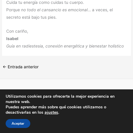
Cuida tu energía como cuidas tu cuerpo.
Porque
no todo el cansancio es emocional
… a veces, el
secreto está bajo tus pies.
Con cariño,
Isabel
Guía en radiestesia, conexión energética y bienestar holístico
←
Entrada anterior
Aviso Legal
-
Política de Privacidad
-
Política de Cookies
Utilizamos cookies para ofrecerte la mejor experiencia en
nuestra web.
Puedes aprender más sobre qué cookies utilizamos o
desactivarlas en los
ajustes
.
Copyright © 2026 Isabel Bosque | Desarrollado por
Duando
Aceptar