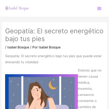
Ir
al
Main
contenido
Menu
Geopatía: El secreto energético
bajo tus pies
/
Isabel Bosque
/ Por
Isabel Bosque
Geopatía: El secreto energético bajo tus pies que puede estar
drenando tu vitalidad
Dolores que no
tienen causa
médica,
insomnio,
cansancio
constante o
cambios de