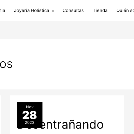
ia
Joyería Holística
Consultas
Tienda
Quién s
cos
Nov
28
Desentrañando
2023