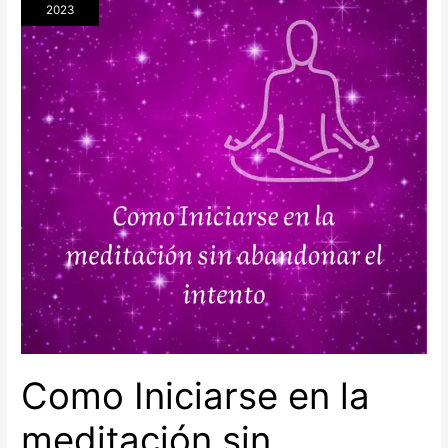
Guía
2023
para
el
éxito
desde
el
principio»
Como Iniciarse en la
meditación sin